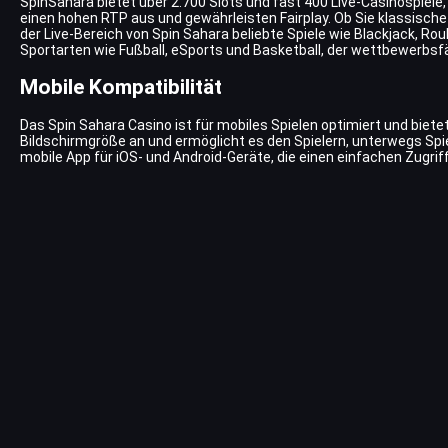
SpinSahara bietet über 2.700 Slots und fast 400 Live-Casinospiele
einen hohen RTP aus und gewährleisten Fairplay. Ob Sie klassische 
der Live-Bereich von Spin Sahara beliebte Spiele wie Blackjack, R
Sportarten wie Fußball, eSports und Basketball, der wettbewerbsf
Mobile Kompatibilität
Das Spin Sahara Casino ist für mobiles Spielen optimiert und bietet
Bildschirmgröße an und ermöglicht es den Spielern, unterwegs Spi
mobile App für iOS- und Android-Geräte, die einen einfachen Zugrif