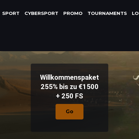
SPORT
CYBERSPORT
PROMO
TOURNAMENTS
LO
Willkommenspaket
255% bis zu €1500
+ 250 FS
Go