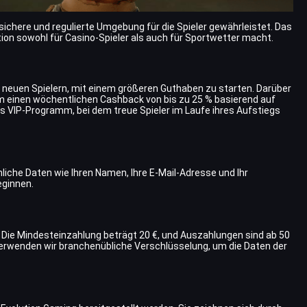
sichere und regulierte Umgebung für die Spieler gewährleistet. Das
tion sowohl für Casino-Spieler als auch für Sportwetter macht.
t neuen Spielern, mit einem größeren Guthaben zu starten. Darüber
dem einen wöchentlichen Cashback von bis zu 25 % basierend auf
es VIP-Programm, bei dem treue Spieler im Laufe ihres Aufstiegs
nliche Daten wie Ihren Namen, Ihre E-Mail-Adresse und Ihr
eginnen.
 Die Mindesteinzahlung beträgt 20 €, und Auszahlungen sind ab 50
 verwenden wir branchenübliche Verschlüsselung, um die Daten der