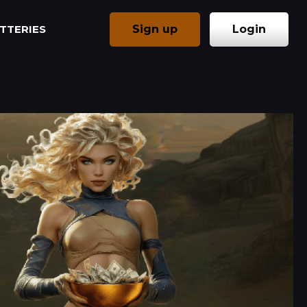
Sign up
Login
TTERIES