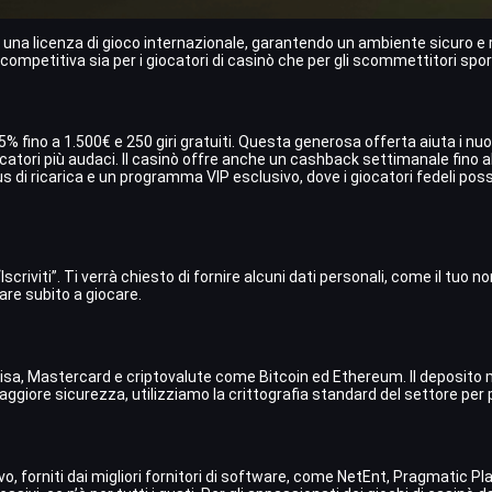
 una licenza di gioco internazionale, garantendo un ambiente sicuro e
ompetitiva sia per i giocatori di casinò che per gli scommettitori sport
 fino a 1.500€ e 250 giri gratuiti. Questa generosa offerta aiuta i nuovi
iocatori più audaci. Il casinò offre anche un cashback settimanale fino 
 bonus di ricarica e un programma VIP esclusivo, dove i giocatori fedel
Iscriviti”. Ti verrà chiesto di fornire alcuni dati personali, come il tuo
iare subito a giocare.
sa, Mastercard e criptovalute come Bitcoin ed Ethereum. Il deposito min
aggiore sicurezza, utilizziamo la crittografia standard del settore per p
ivo, forniti dai migliori fornitori di software, come NetEnt, Pragmatic P