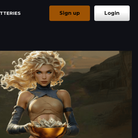
Sign up
Login
TTERIES