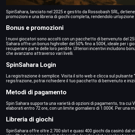
SpinSahara, lanciato nel 2025 e gestito da Rossobash SRL, detiene
promozioni e una libreria di giochi completa, rendendolo un’opzione c
Bonus e promozioni
I nuovi giocatori sono accolti con un pacchetto di benvenuto del 255%
Sahara offre un bonus highroller del 50% fino a 500€, ideale per i g
recuperare parte delle loro perdite. Ulteriori incentivi includono
che avanzano attraverso vari livelli.
SpinSahara Login
La registrazione è semplice. Visita il sito web e clicca sul pulsante “
registrazione, potrai richiedere il tuo pacchetto di benvenuto e iniz
Metodi di pagamento
Spin Sahara supporta una varietà di opzioni di pagamento, tra cui Vi
elaborati entro 72 ore, con un limite giornaliero di 1.000€. Per una m
Libreria di giochi
SpinSahara offre oltre 2.700 slot e quasi 400 giochi da casinò dal v