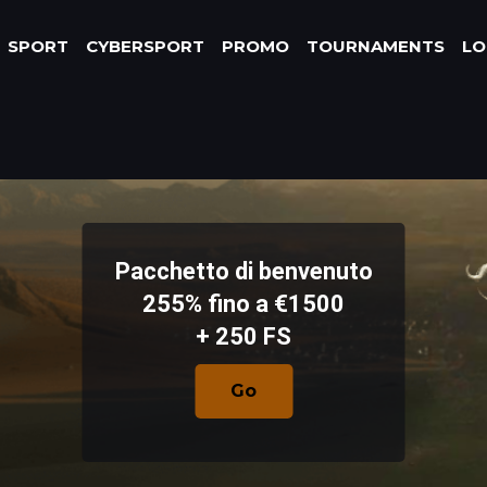
SPORT
CYBERSPORT
PROMO
TOURNAMENTS
LO
Pacchetto di benvenuto
255% fino a €1500
+ 250 FS
Go