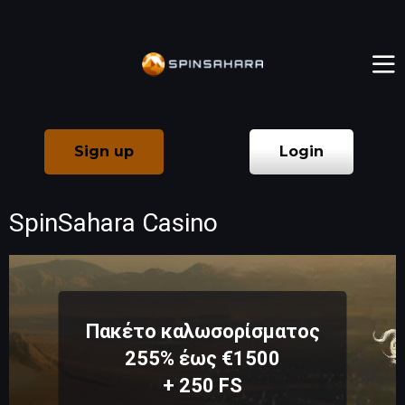
Sign up
Login
SpinSahara Casino
Πακέτο καλωσορίσματος
255% έως €1500
+ 250 FS